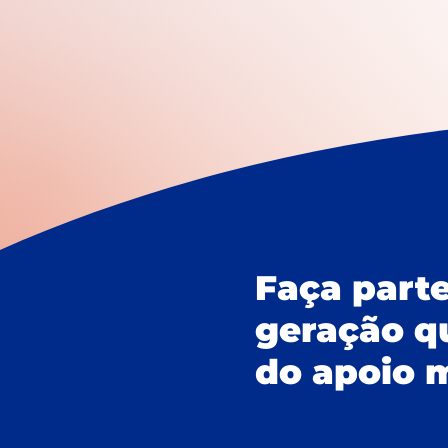
Faça part
geração q
do apoio 