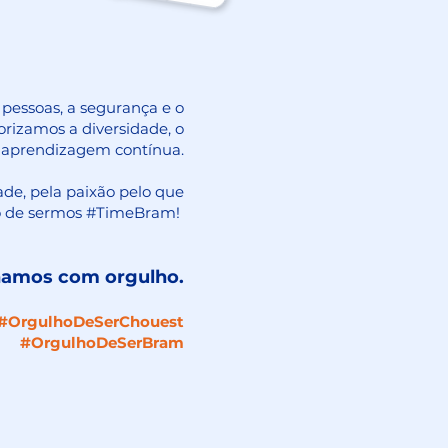
pessoas, a segurança e o
orizamos a diversidade, o
 aprendizagem contínua.
de, pela paixão pelo que
ho de sermos #TimeBram!
lhamos com orgulho.
 #OrgulhoDeSerChouest
#OrgulhoDeSerBram