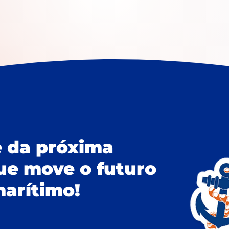
e da próxima
ue move o futuro
marítimo!